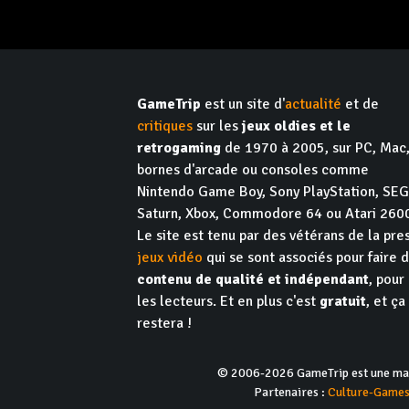
GameTrip
est un site d'
actualité
et de
critiques
sur les
jeux oldies et le
retrogaming
de 1970 à 2005, sur PC, Mac
bornes d'arcade ou consoles comme
Nintendo Game Boy, Sony PlayStation, SE
Saturn, Xbox, Commodore 64 ou Atari 260
Le site est tenu par des vétérans de la pre
jeux vidéo
qui se sont associés pour faire 
contenu de qualité et indépendant
, pour
les lecteurs. Et en plus c'est
gratuit
, et ça
restera !
© 2006-2026 GameTrip est une marq
Partenaires :
Culture-Game