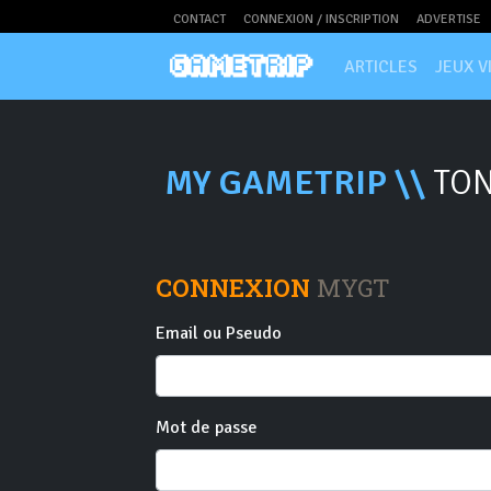
CONTACT
CONNEXION / INSCRIPTION
ADVERTISE
ARTICLES
JEUX V
MY GAMETRIP \\
TON
CONNEXION
MYGT
Email ou Pseudo
Mot de passe