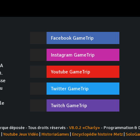
Facebook GameTrip
,
Instagram GameTrip
GA
Youtube GameTrip
0.
sse
du
Twitter GameTrip
 le
Twitch GameTrip
ue déposée - Tous droits réservés -
V8.0.2 «Charly»
- Programmation & D
s
|
Youtube Jeux Vidéo
|
HistoriaGames
|
Encyclopédie histoire Metz
|
SoloGa