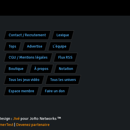
Contact / Recrutement
Lexique
Tops
Advertise
L'équipe
CGU / Mentions légales
Flux RSS
Boutique
À propos
Notation
Tous les jeux vidéo
Tous les univers
Espace membre
Faire un don
esign :
Jivé
pour JoRo Networks ™
merTest
|
Devenez partenaire