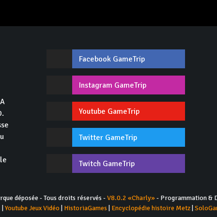
Facebook GameTrip
,
Instagram GameTrip
GA
Youtube GameTrip
0.
sse
du
Twitter GameTrip
 le
Twitch GameTrip
ue déposée - Tous droits réservés -
V8.0.2 «Charly»
- Programmation & D
s
|
Youtube Jeux Vidéo
|
HistoriaGames
|
Encyclopédie histoire Metz
|
SoloGa