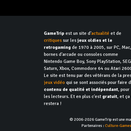
GameTrip
est un site d'
actualité
et de
critiques
sur les
jeux oldies et le
retrogaming
de 1970 à 2005, sur PC, Mac
bornes d'arcade ou consoles comme
Nintendo Game Boy, Sony PlayStation, SE
Saturn, Xbox, Commodore 64 ou Atari 260
Le site est tenu par des vétérans de la pre
jeux vidéo
qui se sont associés pour faire 
contenu de qualité et indépendant
, pour
les lecteurs. Et en plus c'est
gratuit
, et ça
restera !
© 2006-2026 GameTrip est une marq
Partenaires :
Culture-Game