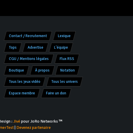
Contact / Recrutement
Lexique
Tops
Advertise
L'équipe
CGU / Mentions légales
Flux RSS
Boutique
À propos
Notation
Tous les jeux vidéo
Tous les univers
Espace membre
Faire un don
esign :
Jivé
pour JoRo Networks ™
merTest
|
Devenez partenaire