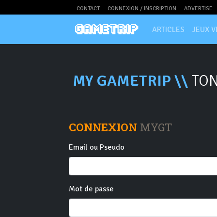
CONTACT
CONNEXION / INSCRIPTION
ADVERTISE
ARTICLES
JEUX V
MY GAMETRIP \\
TON
CONNEXION
MYGT
Email ou Pseudo
Mot de passe