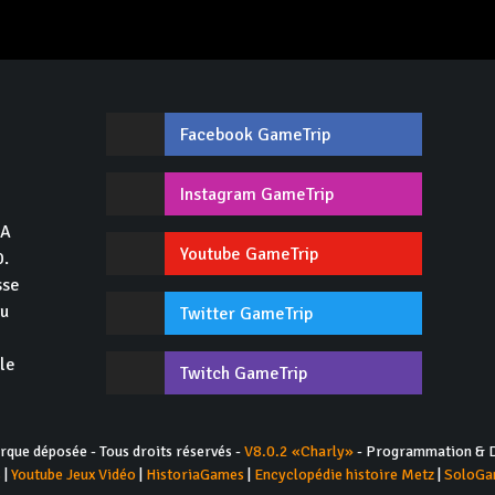
Facebook GameTrip
,
Instagram GameTrip
GA
Youtube GameTrip
0.
sse
du
Twitter GameTrip
 le
Twitch GameTrip
ue déposée - Tous droits réservés -
V8.0.2 «Charly»
- Programmation & D
s
|
Youtube Jeux Vidéo
|
HistoriaGames
|
Encyclopédie histoire Metz
|
SoloGa