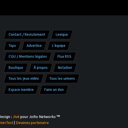
Contact / Recrutement
Lexique
Tops
Advertise
L'équipe
CGU / Mentions légales
Flux RSS
Boutique
À propos
Notation
Tous les jeux vidéo
Tous les univers
Espace membre
Faire un don
esign :
Jivé
pour JoRo Networks ™
merTest
|
Devenez partenaire