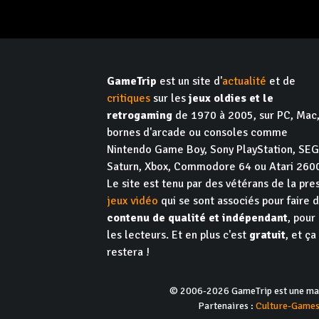
GameTrip
est un site d'
actualité
et de
critiques
sur les
jeux oldies et le
retrogaming
de 1970 à 2005, sur PC, Mac
bornes d'arcade ou consoles comme
Nintendo Game Boy, Sony PlayStation, SE
Saturn, Xbox, Commodore 64 ou Atari 260
Le site est tenu par des vétérans de la pre
jeux vidéo
qui se sont associés pour faire 
contenu de qualité et indépendant
, pour
les lecteurs. Et en plus c'est
gratuit
, et ça
restera !
© 2006-2026 GameTrip est une marq
Partenaires :
Culture-Game