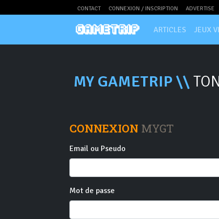
CONTACT
CONNEXION / INSCRIPTION
ADVERTISE
ARTICLES
JEUX V
MY GAMETRIP \\
TON
CONNEXION
MYGT
Email ou Pseudo
Mot de passe