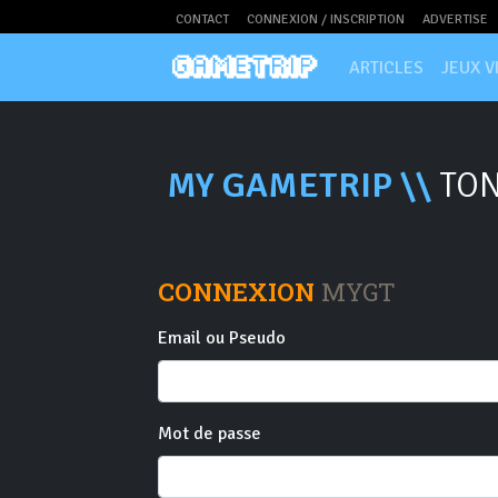
CONTACT
CONNEXION / INSCRIPTION
ADVERTISE
ARTICLES
JEUX V
MY GAMETRIP \\
TON
CONNEXION
MYGT
Email ou Pseudo
Mot de passe