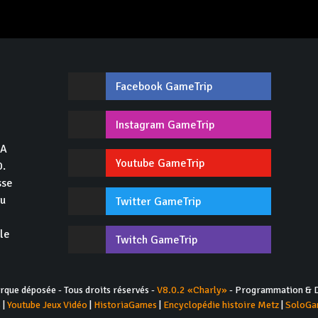
Facebook GameTrip
,
Instagram GameTrip
GA
Youtube GameTrip
0.
sse
du
Twitter GameTrip
 le
Twitch GameTrip
ue déposée - Tous droits réservés -
V8.0.2 «Charly»
- Programmation & D
s
|
Youtube Jeux Vidéo
|
HistoriaGames
|
Encyclopédie histoire Metz
|
SoloGa