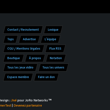
Contact / Recrutement
Lexique
Tops
Advertise
L'équipe
CGU / Mentions légales
Flux RSS
Boutique
À propos
Notation
Tous les jeux vidéo
Tous les univers
Espace membre
Faire un don
esign :
Jivé
pour JoRo Networks ™
merTest
|
Devenez partenaire