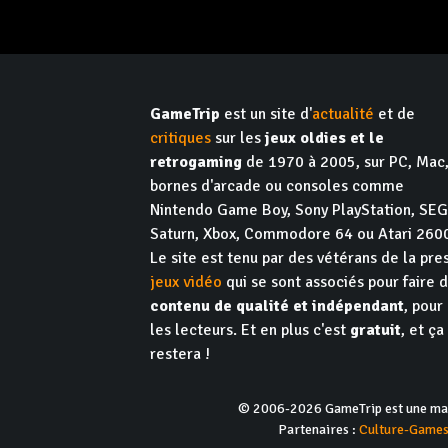
GameTrip
est un site d'
actualité
et de
critiques
sur les
jeux oldies et le
retrogaming
de 1970 à 2005, sur PC, Mac
bornes d'arcade ou consoles comme
Nintendo Game Boy, Sony PlayStation, SE
Saturn, Xbox, Commodore 64 ou Atari 260
Le site est tenu par des vétérans de la pre
jeux vidéo
qui se sont associés pour faire 
contenu de qualité et indépendant
, pour
les lecteurs. Et en plus c'est
gratuit
, et ça
restera !
© 2006-2026 GameTrip est une marq
Partenaires :
Culture-Game