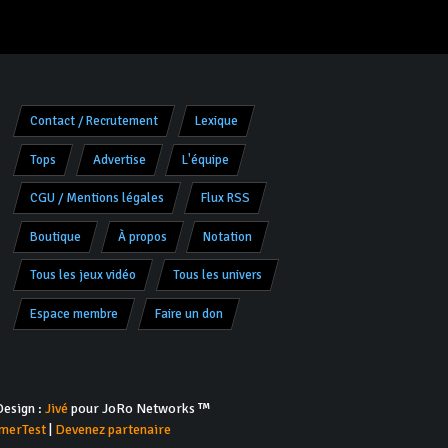
Contact / Recrutement
Lexique
Tops
Advertise
L'équipe
CGU / Mentions légales
Flux RSS
Boutique
À propos
Notation
Tous les jeux vidéo
Tous les univers
Espace membre
Faire un don
esign :
Jivé
pour JoRo Networks ™
merTest
|
Devenez partenaire