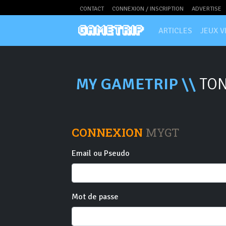
CONTACT
CONNEXION / INSCRIPTION
ADVERTISE
ARTICLES
JEUX V
MY GAMETRIP \\
TON
CONNEXION
MYGT
Email ou Pseudo
Mot de passe