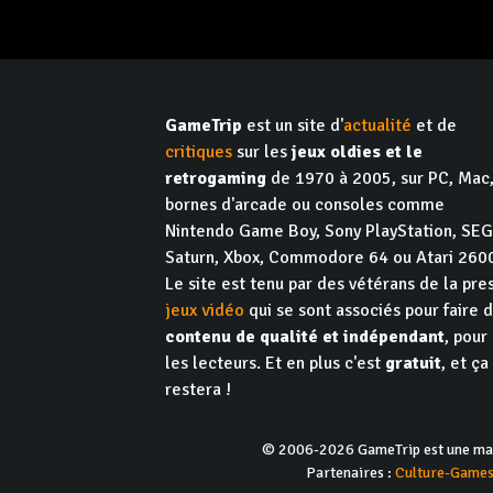
GameTrip
est un site d'
actualité
et de
critiques
sur les
jeux oldies et le
retrogaming
de 1970 à 2005, sur PC, Mac
bornes d'arcade ou consoles comme
Nintendo Game Boy, Sony PlayStation, SE
Saturn, Xbox, Commodore 64 ou Atari 260
Le site est tenu par des vétérans de la pre
jeux vidéo
qui se sont associés pour faire 
contenu de qualité et indépendant
, pour
les lecteurs. Et en plus c'est
gratuit
, et ça
restera !
© 2006-2026 GameTrip est une marq
Partenaires :
Culture-Game