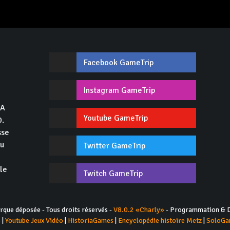
Facebook GameTrip
,
Instagram GameTrip
GA
Youtube GameTrip
0.
sse
du
Twitter GameTrip
 le
Twitch GameTrip
ue déposée - Tous droits réservés -
V8.0.2 «Charly»
- Programmation & D
s
|
Youtube Jeux Vidéo
|
HistoriaGames
|
Encyclopédie histoire Metz
|
SoloGa