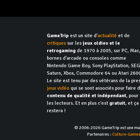
GameTrip
est un site d'
actualité
et de
critiques
sur les
jeux oldies et le
retrogaming
de 1970 à 2005, sur PC, Mac
bornes d'arcade ou consoles comme
Nintendo Game Boy, Sony PlayStation, SE
Saturn, Xbox, Commodore 64 ou Atari 260
Le site est tenu par des vétérans de la pre
jeux vidéo
qui se sont associés pour faire 
contenu de qualité et indépendant
, pour
les lecteurs. Et en plus c'est
gratuit
, et ça
restera !
© 2006-2026 GameTrip est une marq
Partenaires :
Culture-Game