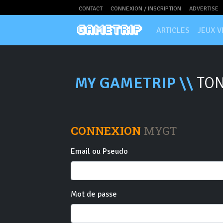
CONTACT
CONNEXION / INSCRIPTION
ADVERTISE
ARTICLES
JEUX V
MY GAMETRIP \\
TON
CONNEXION
MYGT
Email ou Pseudo
Mot de passe