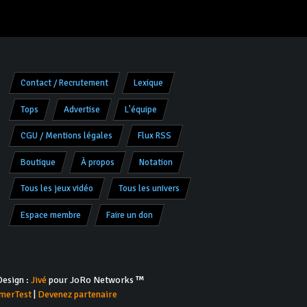
Contact / Recrutement
Lexique
Tops
Advertise
L'équipe
CGU / Mentions légales
Flux RSS
Boutique
À propos
Notation
Tous les jeux vidéo
Tous les univers
Espace membre
Faire un don
esign :
Jivé
pour JoRo Networks ™
merTest
|
Devenez partenaire