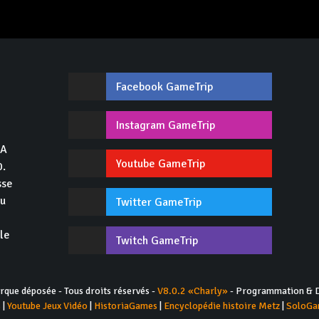
Facebook GameTrip
,
Instagram GameTrip
GA
Youtube GameTrip
0.
sse
du
Twitter GameTrip
 le
Twitch GameTrip
ue déposée - Tous droits réservés -
V8.0.2 «Charly»
- Programmation & D
s
|
Youtube Jeux Vidéo
|
HistoriaGames
|
Encyclopédie histoire Metz
|
SoloGa