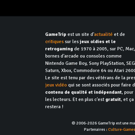
GameTrip
est un site d'
actualité
et de
critiques
sur les
jeux oldies et le
retrogaming
de 1970 à 2005, sur PC, Mac
bornes d'arcade ou consoles comme
Nintendo Game Boy, Sony PlayStation, SE
Saturn, Xbox, Commodore 64 ou Atari 260
Le site est tenu par des vétérans de la pre
jeux vidéo
qui se sont associés pour faire 
contenu de qualité et indépendant
, pour
les lecteurs. Et en plus c'est
gratuit
, et ça
restera !
© 2006-2026 GameTrip est une marq
Partenaires :
Culture-Game