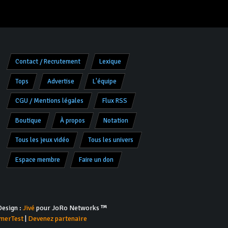
Contact / Recrutement
Lexique
Tops
Advertise
L'équipe
CGU / Mentions légales
Flux RSS
Boutique
À propos
Notation
Tous les jeux vidéo
Tous les univers
Espace membre
Faire un don
esign :
Jivé
pour JoRo Networks ™
merTest
|
Devenez partenaire