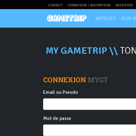
CONTACT
CONNEXION / INSCRIPTION
ADVERTISE
ARTICLES
JEUX V
MY GAMETRIP \\
TON
CONNEXION
MYGT
Email ou Pseudo
Mot de passe