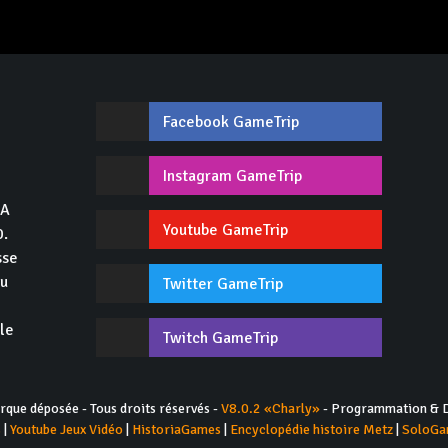
Facebook GameTrip
,
Instagram GameTrip
GA
Youtube GameTrip
0.
sse
du
Twitter GameTrip
 le
Twitch GameTrip
ue déposée - Tous droits réservés -
V8.0.2 «Charly»
- Programmation & D
s
|
Youtube Jeux Vidéo
|
HistoriaGames
|
Encyclopédie histoire Metz
|
SoloGa