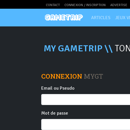
CONTACT
CONNEXION / INSCRIPTION
ADVERTISE
ARTICLES
JEUX V
MY GAMETRIP \\
TON
CONNEXION
MYGT
Email ou Pseudo
Mot de passe