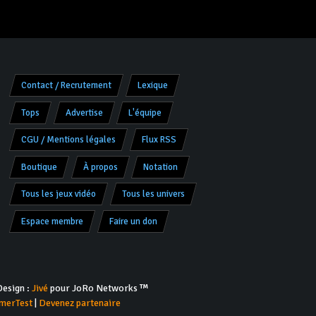
Contact / Recrutement
Lexique
Tops
Advertise
L'équipe
CGU / Mentions légales
Flux RSS
Boutique
À propos
Notation
Tous les jeux vidéo
Tous les univers
Espace membre
Faire un don
esign :
Jivé
pour JoRo Networks ™
merTest
|
Devenez partenaire