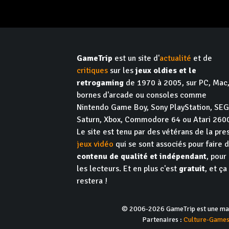
GameTrip
est un site d'
actualité
et de
critiques
sur les
jeux oldies et le
retrogaming
de 1970 à 2005, sur PC, Mac
bornes d'arcade ou consoles comme
Nintendo Game Boy, Sony PlayStation, SE
Saturn, Xbox, Commodore 64 ou Atari 260
Le site est tenu par des vétérans de la pre
jeux vidéo
qui se sont associés pour faire 
contenu de qualité et indépendant
, pour
les lecteurs. Et en plus c'est
gratuit
, et ça
restera !
© 2006-2026 GameTrip est une marq
Partenaires :
Culture-Game