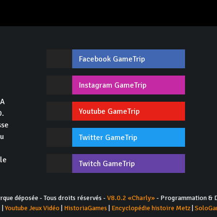
Facebook GameTrip
,
Instagram GameTrip
GA
Youtube GameTrip
0.
sse
du
Twitter GameTrip
 le
Twitch GameTrip
ue déposée - Tous droits réservés -
V8.0.2 «Charly»
- Programmation & D
s
|
Youtube Jeux Vidéo
|
HistoriaGames
|
Encyclopédie histoire Metz
|
SoloGa