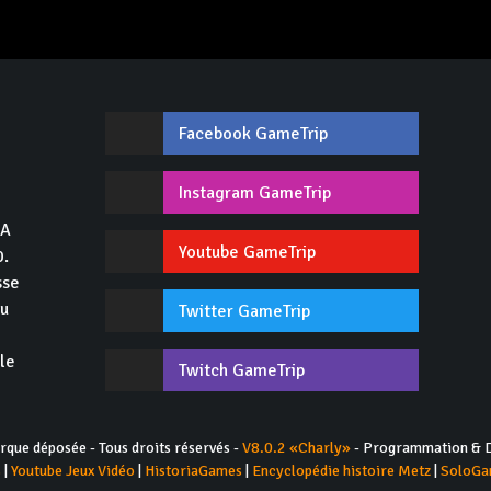
Facebook GameTrip
,
Instagram GameTrip
GA
Youtube GameTrip
0.
sse
du
Twitter GameTrip
 le
Twitch GameTrip
ue déposée - Tous droits réservés -
V8.0.2 «Charly»
- Programmation & D
s
|
Youtube Jeux Vidéo
|
HistoriaGames
|
Encyclopédie histoire Metz
|
SoloGa