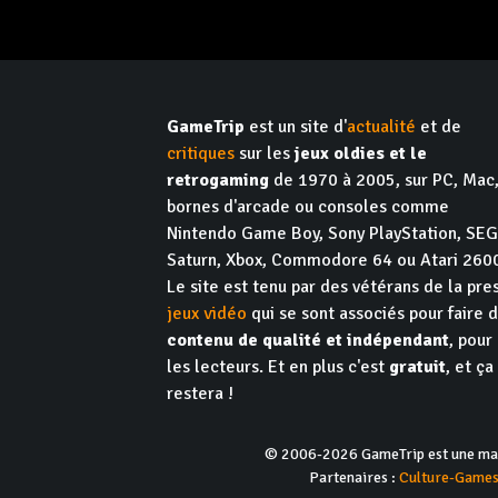
GameTrip
est un site d'
actualité
et de
critiques
sur les
jeux oldies et le
retrogaming
de 1970 à 2005, sur PC, Mac
bornes d'arcade ou consoles comme
Nintendo Game Boy, Sony PlayStation, SE
Saturn, Xbox, Commodore 64 ou Atari 260
Le site est tenu par des vétérans de la pre
jeux vidéo
qui se sont associés pour faire 
contenu de qualité et indépendant
, pour
les lecteurs. Et en plus c'est
gratuit
, et ça
restera !
© 2006-2026 GameTrip est une marq
Partenaires :
Culture-Game