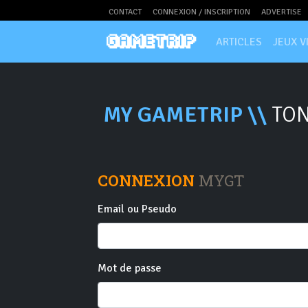
CONTACT
CONNEXION / INSCRIPTION
ADVERTISE
ARTICLES
JEUX V
MY GAMETRIP \\
TON
CONNEXION
MYGT
Email ou Pseudo
Mot de passe