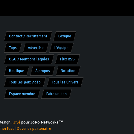
Contact / Recrutement
Lexique
Tops
Advertise
L'équipe
CGU / Mentions légales
Flux RSS
Boutique
À propos
Notation
Tous les jeux vidéo
Tous les univers
Espace membre
Faire un don
esign :
Jivé
pour JoRo Networks ™
merTest
|
Devenez partenaire