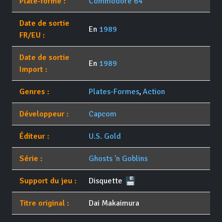
Plate-forme :
Commodore 64
Date de sortie
En
1989
FR/EU :
Date de sortie
En
1989
Import :
Genres :
Plates-Formes
,
Action
Développeur :
Capcom
Éditeur :
U.S. Gold
Série :
Ghosts 'n Goblins
Support du jeu :
Disquette
Titre original :
Dai Makaimura