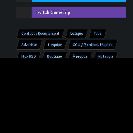
Twitch GameTrip
Contact / Recrutement
Lexique
Tops
Advertise
L'équipe
CGU / Mentions légales
Flux RSS
Boutique
À propos
Notation
Tous les jeux vidéo
Tous les univers
Espace membre
Faire un don
© 2006-2026 GameTrip est une marque déposée - Tous droits
réservés -
V8.0.2 «Charly»
- Programmation & Design :
Jivé
pour
JoRo Networks ™
Partenaires :
Culture-Games
|
Youtube Jeux Vidéo
|
HistoriaGames
|
Encyclopédie histoire Metz
|
SoloGamerTest
|
Devenez partenaire