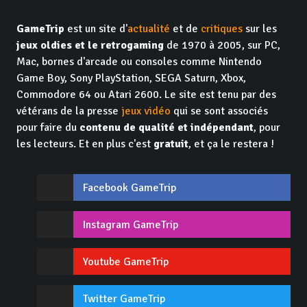
GameTrip
est un site d'
actualité
et de
critiques
sur les
jeux oldies et le retrogaming
de 1970 à 2005, sur PC,
Mac, bornes d'arcade ou consoles comme Nintendo
Game Boy, Sony PlayStation, SEGA Saturn, Xbox,
Commodore 64 ou Atari 2600. Le site est tenu par des
vétérans de la presse
jeux vidéo
qui se sont associés
pour faire du
contenu de qualité et indépendant
, pour
les lecteurs. Et en plus c'est
gratuit
, et ça le restera !
Facebook GameTrip
Instagram GameTrip
Youtube GameTrip
Twitter GameTrip