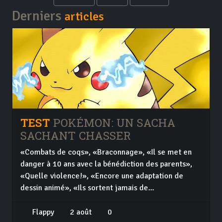
Derniers
articles
TEST
POKÉMON: UN SACHA
SACHANT CHASSER
«Combats de coqs», «Braconnage», «Il se met en
danger à 10 ans avec la bénédiction des parents»,
«Quelle violence!», «Encore une adaptation de
dessin animé», «Ils sortent jamais de...
Flappy
2 août
0