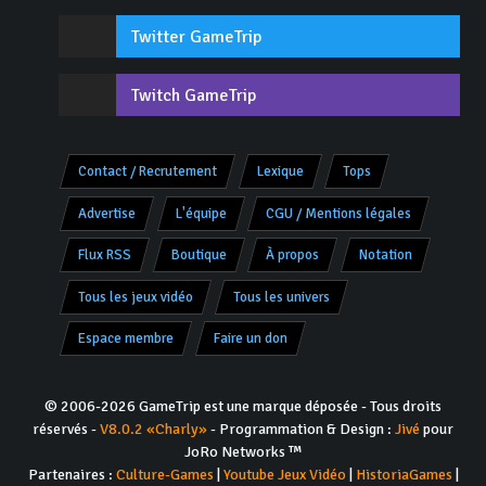
Twitter GameTrip
Twitch GameTrip
Contact / Recrutement
Lexique
Tops
Advertise
L'équipe
CGU / Mentions légales
Flux RSS
Boutique
À propos
Notation
Tous les jeux vidéo
Tous les univers
Espace membre
Faire un don
© 2006-2026 GameTrip est une marque déposée - Tous droits
réservés -
V8.0.2 «Charly»
- Programmation & Design :
Jivé
pour
JoRo Networks ™
Partenaires :
Culture-Games
|
Youtube Jeux Vidéo
|
HistoriaGames
|