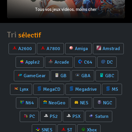
Tous vos jeux vidéos, moins cher
Tri
sélectif
A2600
A7800
Amiga
Amstrad
Apple2
Arcade
C64
DC
GameGear
GB
GBA
GBC
Lynx
MegaCD
Megadrive
MS
N64
NeoGeo
NES
NGC
PC
PS2
PSX
Saturn
SNES
ST
Xbox