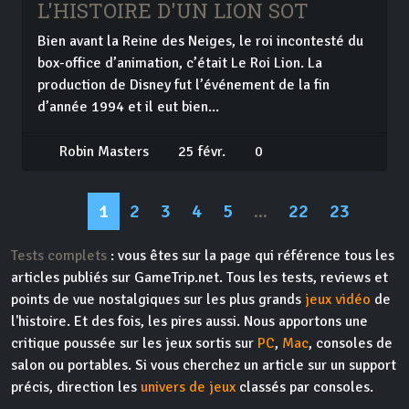
L'HISTOIRE D'UN LION SOT
Bien avant la Reine des Neiges, le roi incontesté du
box-office d’animation, c’était Le Roi Lion. La
production de Disney fut l’événement de la fin
d’année 1994 et il eut bien...
Robin Masters
25 févr.
0
1
2
3
4
5
...
22
23
Tests complets
: vous êtes sur la page qui référence tous les
articles publiés sur GameTrip.net. Tous les tests, reviews et
points de vue nostalgiques sur les plus grands
jeux vidéo
de
l'histoire. Et des fois, les pires aussi. Nous apportons une
critique poussée sur les jeux sortis sur
PC
,
Mac
, consoles de
salon ou portables. Si vous cherchez un article sur un support
précis, direction les
univers de jeux
classés par consoles.