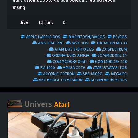
qui a atteint 900% de son objectif: Killing Moon
Rising.
Jivé
13 juil.
0
APPLE II/APPLE DOS
MACINTOSH/MACOS
PC/DOS
AMSTRAD CPC
MSX DOS
THOMSON MOTO
ATARI DOS 8-BIT/XEGS
ZX SPECTRUM
ORDINATEURS AMIGA
COMMODORE 64
COMMODORE 8-BIT
COMMODORE 128
PV-1000
AMIGA CDTV
ATARI ST/ATARI TOS
ACORN ELECTRON
BBC MICRO
MEGA PC
BBC BRIDGE COMPANION
ACORN ARCHIMEDES
Univers
Atari