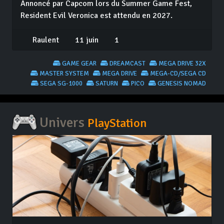
Annoncé par Capcom lors du Summer Game Fest,
Resident Evil Veronica est attendu en 2027.
Raulent
11 juin
1
GAME GEAR
DREAMCAST
MEGA DRIVE 32X
MASTER SYSTEM
MEGA DRIVE
MEGA-CD/SEGA CD
SEGA SG-1000
SATURN
PICO
GENESIS NOMAD
Univers
PlayStation