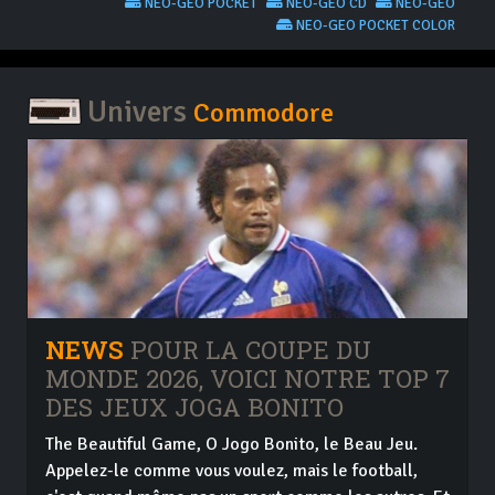
NEO-GEO POCKET
NEO-GEO CD
NEO-GEO
NEO-GEO POCKET COLOR
Univers
Commodore
NEWS
POUR LA COUPE DU
MONDE 2026, VOICI NOTRE TOP 7
DES JEUX JOGA BONITO
The Beautiful Game, O Jogo Bonito, le Beau Jeu.
Appelez-le comme vous voulez, mais le football,