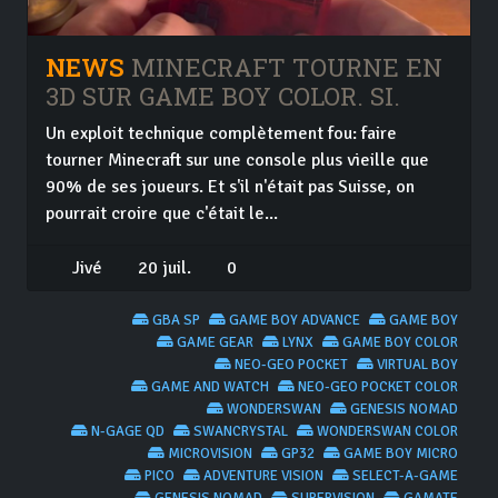
NEWS
MINECRAFT TOURNE EN
3D SUR GAME BOY COLOR. SI.
Un exploit technique complètement fou: faire
tourner Minecraft sur une console plus vieille que
90% de ses joueurs. Et s'il n'était pas Suisse, on
pourrait croire que c'était le...
Jivé
20 juil.
0
GBA SP
GAME BOY ADVANCE
GAME BOY
GAME GEAR
LYNX
GAME BOY COLOR
NEO-GEO POCKET
VIRTUAL BOY
GAME AND WATCH
NEO-GEO POCKET COLOR
WONDERSWAN
GENESIS NOMAD
N-GAGE QD
SWANCRYSTAL
WONDERSWAN COLOR
MICROVISION
GP32
GAME BOY MICRO
PICO
ADVENTURE VISION
SELECT-A-GAME