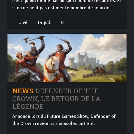
c'est quand même pas un sport comme les autres. Et
si on ne peut pas estimer le nombre de jeux de...
Jivé
14 juil.
0
NEWS
DEFENDER OF THE
CROWN, LE RETOUR DE LA
LÉGENDE
Annoncé lors du Future Games Show, Defender of
the Crown revient sur consoles cet été.