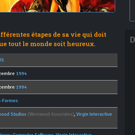
férentes étapes de sa vie qui doit
D
ue tout le monde soit heureux.
OS
écembre
1994
écembre
1994
s-Formes
ood Studios
(Westwood Associates)
,
Virgin Interactive