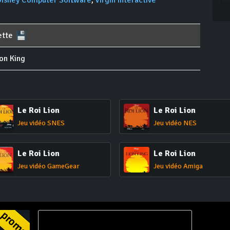
Disney Computer Software
,
Virgin Interactive
ette
on King
Le Roi Lion
Le Roi Lion
Jeu vidéo SNES
Jeu vidéo NES
Le Roi Lion
Le Roi Lion
Jeu vidéo GameGear
Jeu vidéo Amiga