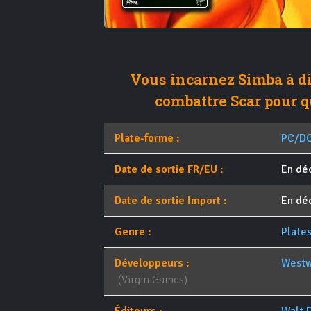
Vous incarnez Simba à dif
combattre Scar pour q
Plate-forme :
PC/D
Date de sortie FR/EU :
En d
Date de sortie Import :
En d
Genre :
Plate
Développeurs :
Westw
(Virgin Games)