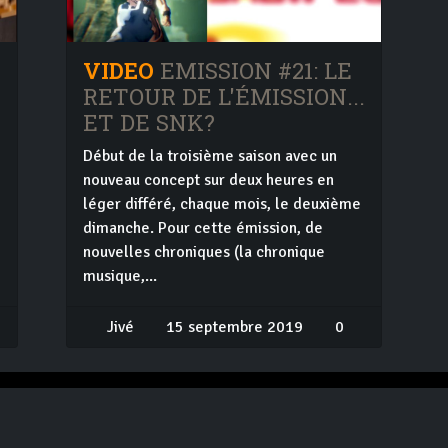
VIDEO
EMISSION #21: LE
RETOUR DE L'ÉMISSION...
ET DE SNK?
Début de la troisième saison avec un
nouveau concept sur deux heures en
léger différé, chaque mois, le deuxième
e
dimanche. Pour cette émission, de
nouvelles chroniques (la chronique
musique,...
Jivé
15 septembre 2019
0