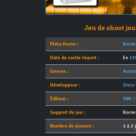
Jeu de shoot jou
Plate-forme :
Borne
Date de sortie Import :
En
19
Genres :
Actio
Développeur :
Visco
Éditeur :
SNK
(
Support du jeu :
Borne
Nombre de joueurs :
1 à 2 