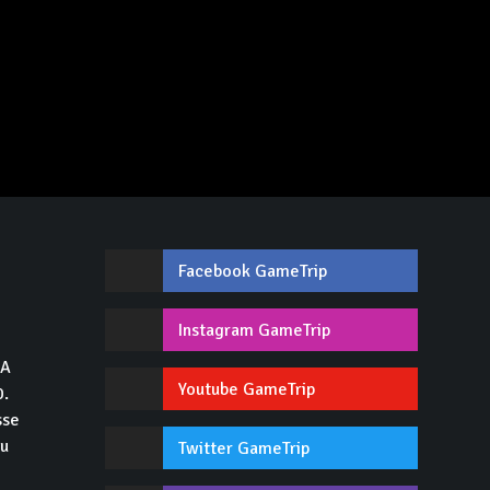
Facebook GameTrip
,
Instagram GameTrip
GA
Youtube GameTrip
0.
sse
du
Twitter GameTrip