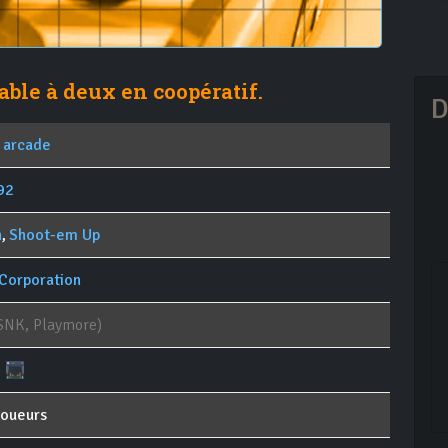
able à deux en coopératif.
D
 arcade
92
n
,
Shoot-em Up
 Corporation
SNK, Playmore)
joueurs