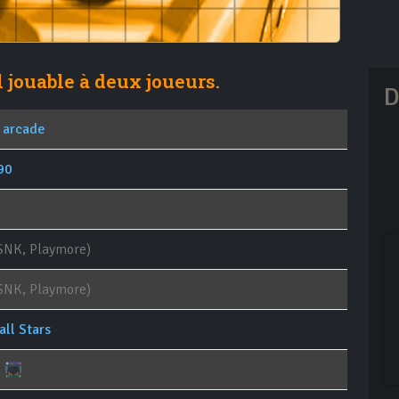
 jouable à deux joueurs.
D
 arcade
90
SNK, Playmore)
SNK, Playmore)
all Stars