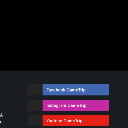
Facebook GameTrip
,
Instagram GameTrip
GA
Youtube GameTrip
0.