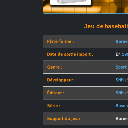
Jeu de baseball
Plate-forme :
Borne
Date de sortie Import :
En
19
Genre :
Sport
Développeur :
SNK
(
Éditeur :
SNK
(
Série :
Baseb
Support du jeu :
Borne