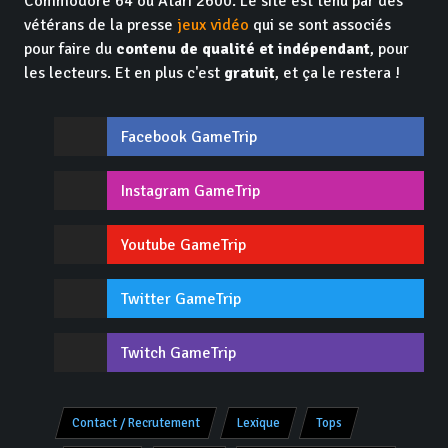
Commodore 64 ou Atari 2600. Le site est tenu par des
vétérans de la presse
jeux vidéo
qui se sont associés
pour faire du
contenu de qualité et indépendant
, pour
les lecteurs. Et en plus c'est
gratuit
, et ça le restera !
Facebook GameTrip
Instagram GameTrip
Youtube GameTrip
Twitter GameTrip
Twitch GameTrip
Contact / Recrutement
Lexique
Tops