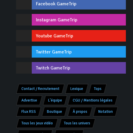
Facebook GameTrip
Instagram GameTrip
Youtube GameTrip
Twitter GameTrip
Twitch GameTrip
Contact / Recrutement
Lexique
Tops
Advertise
L'équipe
CGU / Mentions légales
Flux RSS
Boutique
À propos
Notation
Tous les jeux vidéo
Tous les univers