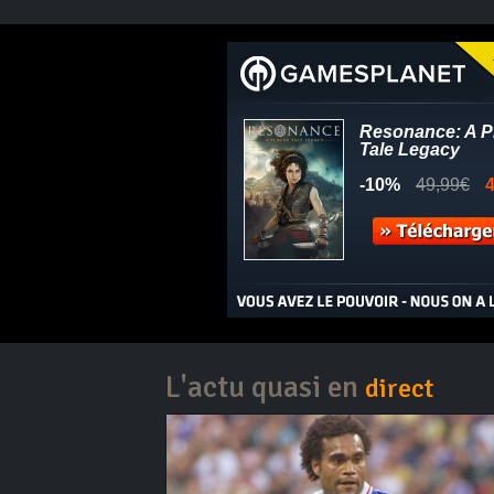
L'actu quasi en
direct