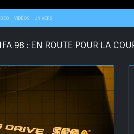
IDÉO
VIDÉOS
UNIVERS
IFA 98 : EN ROUTE POUR LA CO