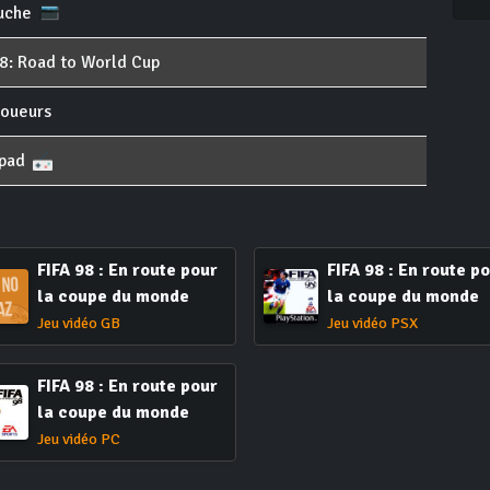
uche
98: Road to World Cup
joueurs
pad
FIFA 98 : En route pour
FIFA 98 : En route p
la coupe du monde
la coupe du monde
Jeu vidéo GB
Jeu vidéo PSX
FIFA 98 : En route pour
la coupe du monde
Jeu vidéo PC