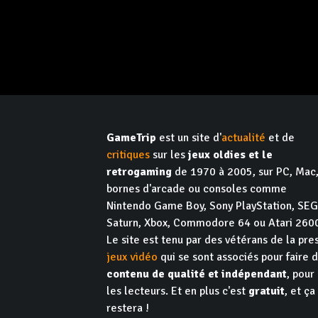
GameTrip
est un site d'
actualité
et de
critiques
sur les
jeux oldies et le
retrogaming
de 1970 à 2005, sur PC, Mac
bornes d'arcade ou consoles comme
Nintendo Game Boy, Sony PlayStation, SE
Saturn, Xbox, Commodore 64 ou Atari 260
Le site est tenu par des vétérans de la pre
jeux vidéo
qui se sont associés pour faire 
contenu de qualité et indépendant
, pour
les lecteurs. Et en plus c'est
gratuit
, et ça
restera !