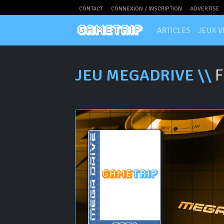
CONTACT
CONNEXION / INSCRIPTION
ADVERTISE
ARTICLES
JEUX V
JEU MEGADRIVE \\
F