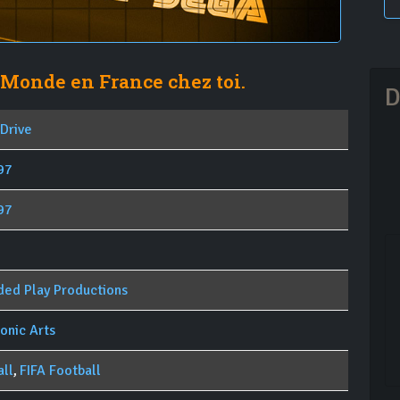
 Monde en France chez toi.
D
Drive
97
97
ded Play Productions
onic Arts
all
,
FIFA Football