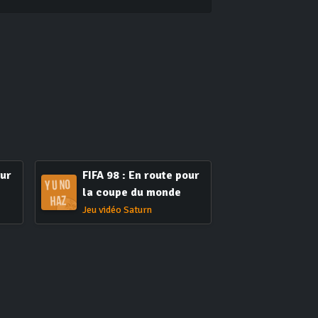
our
FIFA 98 : En route pour
la coupe du monde
Jeu vidéo Saturn