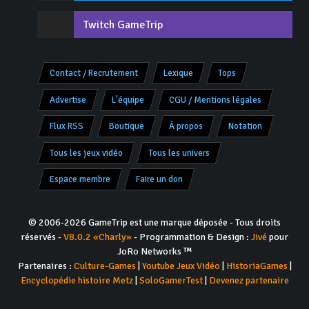
Twitch GameTrip
Contact / Recrutement
Lexique
Tops
Advertise
L'équipe
CGU / Mentions légales
Flux RSS
Boutique
À propos
Notation
Tous les jeux vidéo
Tous les univers
Espace membre
Faire un don
© 2006-2026 GameTrip est une marque déposée - Tous droits
réservés -
V8.0.2 «Charly»
- Programmation & Design :
Jivé
pour
JoRo Networks ™
Partenaires :
Culture-Games
|
Youtube Jeux Vidéo
|
HistoriaGames
|
Encyclopédie histoire Metz
|
SoloGamerTest
|
Devenez partenaire