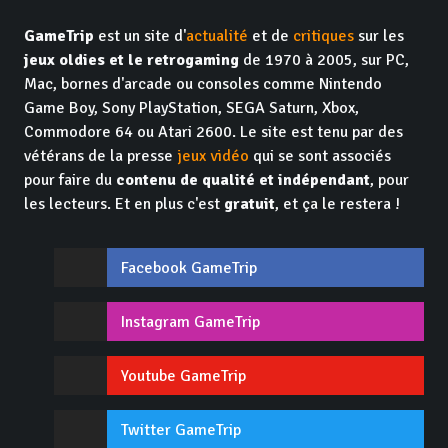
GameTrip
est un site d'
actualité
et de
critiques
sur les
jeux oldies et le retrogaming
de 1970 à 2005, sur PC,
Mac, bornes d'arcade ou consoles comme Nintendo
Game Boy, Sony PlayStation, SEGA Saturn, Xbox,
Commodore 64 ou Atari 2600. Le site est tenu par des
vétérans de la presse
jeux vidéo
qui se sont associés
pour faire du
contenu de qualité et indépendant
, pour
les lecteurs. Et en plus c'est
gratuit
, et ça le restera !
Facebook GameTrip
Instagram GameTrip
Youtube GameTrip
Twitter GameTrip