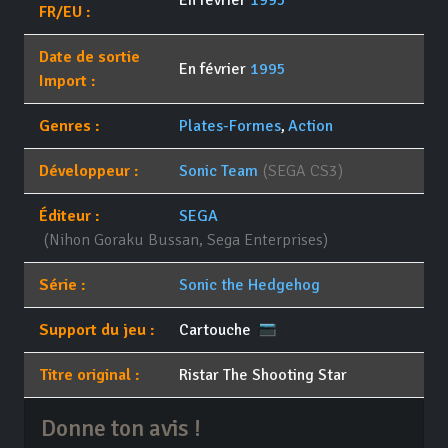
En février
1995
FR/EU :
Date de sortie
En février
1995
Import :
Genres :
Plates-Formes
,
Action
Développeur :
Sonic Team
(SEGA CS3)
Éditeur :
SEGA
(Nihon Goraku Bussan, Sega Enterprises)
Série :
Sonic the Hedgehog
Support du jeu :
Cartouche
Titre original :
Ristar The Shooting Star
Donne ton avis !