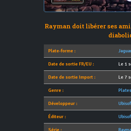
Rayman doit libérer ses ami
diaboli
Plate-forme :
Jagua
Date de sortie FR/EU :
Le 1 
Date de sortie Import :
Le 7 
Genre :
Plate
Développeur :
Ubisof
Éditeur :
Ubisof
Série :
Raym