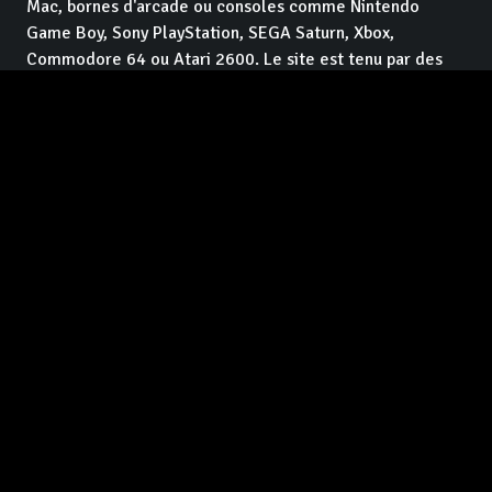
Mac, bornes d'arcade ou consoles comme Nintendo
Game Boy, Sony PlayStation, SEGA Saturn, Xbox,
Commodore 64 ou Atari 2600. Le site est tenu par des
vétérans de la presse
jeux vidéo
qui se sont associés
pour faire du
contenu de qualité et indépendant
, pour
les lecteurs. Et en plus c'est
gratuit
, et ça le restera !
Facebook GameTrip
Instagram GameTrip
Youtube GameTrip
Twitter GameTrip
Twitch GameTrip