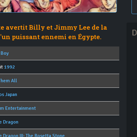
 avertit Billy et Jimmy Lee de la
D
'un puissant ennemi en Égypte.
 Boy
ût
1992
Them All
os Japan
im Entertainment
e Dragon
 Dragon III: The Rosetta Stone