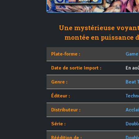
Une mystérieuse voyante
montée en puissance d
Plate-forme :
Game
Date de sortie Import :
En ao
Genre :
Beat 
Éditeur :
Techn
Distributeur :
Accla
Série :
Doubl
Réédition de :
Double