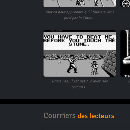
Tout ça pour apprendre qu'il faut arriver à
pied par la Chine...
Bruce Lee, il est petit. Z'avez rien
Ç
compris...
Courriers
des lecteurs