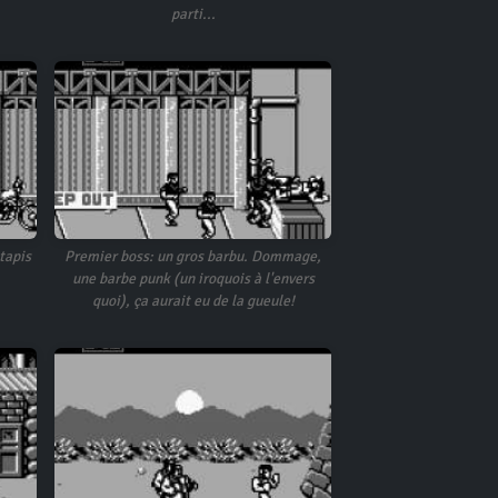
parti...
tapis
Premier boss: un gros barbu. Dommage,
une barbe punk (un iroquois à l'envers
quoi), ça aurait eu de la gueule!