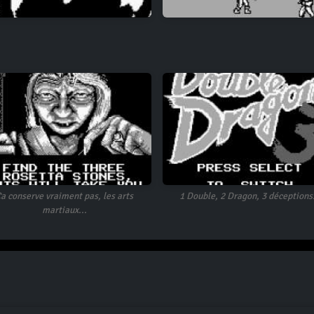
a conserve vraiment pas, les arts
1 Double, 2 Dragon, 3 déceptions.
martiaux...