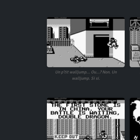
Un p'tit walljump... Ou...? Non. Un
walljump. Si si.