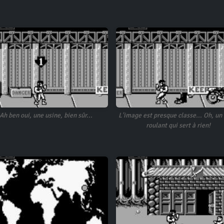
Ah ben oui, une usine, bien sûr...
L'image est presque classe... Oh, un 
roulant qui sert à rien!