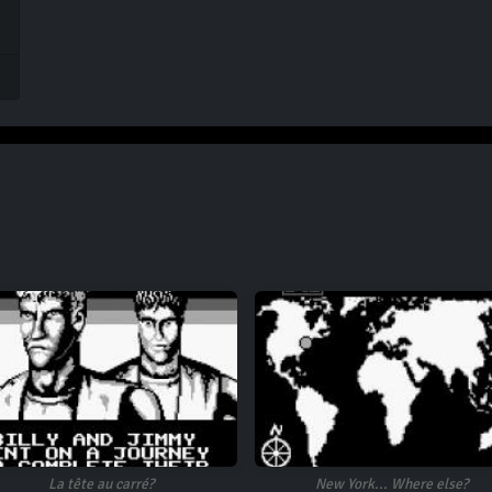
La tête au carré?
New York... Where else?