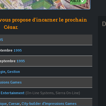
vous propose d'incarner le prochain
D
César.
OS
ptembre
1995
septembre
1995
égie
,
Gestion
ssions Games
a Entertainment
(On-Line Systems, Sierra On-Line)
rique
,
Caesar
,
City-builder d'Impressions Games