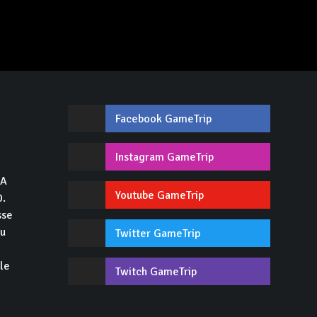
Facebook GameTrip
,
Instagram GameTrip
GA
Youtube GameTrip
0.
sse
du
Twitter GameTrip
 le
Twitch GameTrip