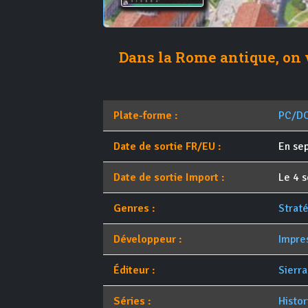
Dans la Rome antique, on 
Plate-forme :
PC/D
Date de sortie FR/EU :
En se
Date de sortie Import :
Le 4 
Genres :
Strat
Développeur :
Impre
Éditeur :
Sierr
Séries :
Histo