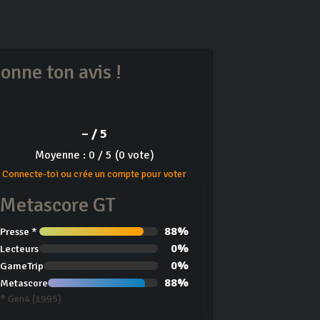
onne ton avis !
– / 5
Moyenne : 0 / 5 (0 vote)
Connecte-toi ou crée un compte pour voter
Metascore GT
88%
Presse *
0%
Lecteurs
0%
GameTrip
88%
Metascore
*
Gen4 (1995)