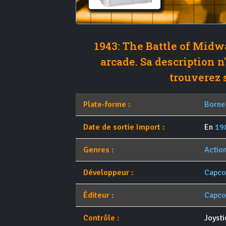
1943: The Battle of Midwa
arcade. Sa description n
trouverez s
Plate-forme :
Borne
Date de sortie Import :
En
19
Genres :
Actio
Développeur :
Capc
Éditeur :
Capc
Contrôle :
Joysti