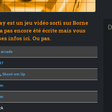
y est un jeu vidéo sorti sur Borne
D
'a pas encore été écrite mais vous
es infos ici. Ou pas.
 arcade
87
n
,
Shoot-em Up
om
om
ck