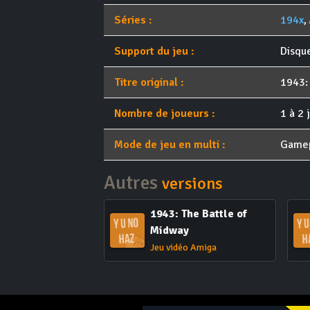
Séries :
194x
,
Support du jeu :
Disqu
Titre original :
1943:
Nombre de joueurs :
1 à 2 
Mode de jeu en multi :
Game
Autres
versions
1943: The Battle of
Midway
Jeu vidéo Amiga