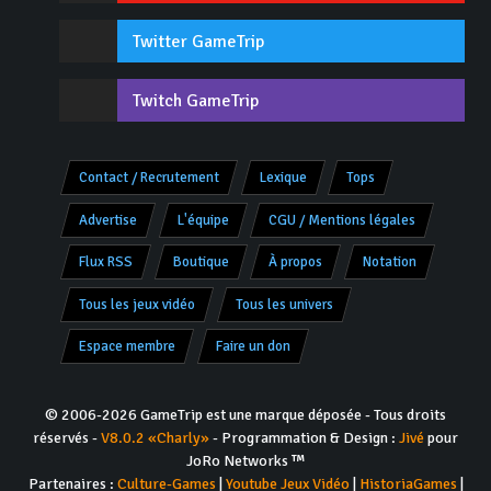
Twitter GameTrip
Twitch GameTrip
Contact / Recrutement
Lexique
Tops
Advertise
L'équipe
CGU / Mentions légales
Flux RSS
Boutique
À propos
Notation
Tous les jeux vidéo
Tous les univers
Espace membre
Faire un don
© 2006-2026 GameTrip est une marque déposée - Tous droits
réservés -
V8.0.2 «Charly»
- Programmation & Design :
Jivé
pour
JoRo Networks ™
Partenaires :
Culture-Games
|
Youtube Jeux Vidéo
|
HistoriaGames
|