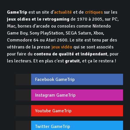
GameTrip
est un site d'
actualité
et de
critiques
sur les
jeux oldies et le retrogaming
de 1970 à 2005, sur PC,
Mac, bornes d'arcade ou consoles comme Nintendo
Game Boy, Sony PlayStation, SEGA Saturn, Xbox,
Commodore 64 ou Atari 2600. Le site est tenu par des
vétérans de la presse
jeux vidéo
qui se sont associés
pour faire du
contenu de qualité et indépendant
, pour
les lecteurs. Et en plus c'est
gratuit
, et ça le restera !
Facebook GameTrip
Instagram GameTrip
Youtube GameTrip
Twitter GameTrip