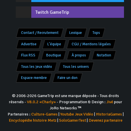
Twitch GameTrip
Contact / Recrutement
Lexique
Tops
Advertise
L'équipe
CGU / Mentions légales
Flux RSS
Boutique
À propos
Notation
Tous les jeux vidéo
Tous les univers
Espace membre
Faire un don
© 2006-2026 GameTrip est une marque déposée - Tous droits
réservés -
V8.0.2 «Charly»
- Programmation & Design :
Jivé
pour
JoRo Networks ™
Partenaires :
Culture-Games
|
Youtube Jeux Vidéo
|
HistoriaGames
|
Encyclopédie histoire Metz
|
SoloGamerTest
|
Devenez partenaire