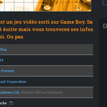
t un jeu vidéo sorti sur Game Boy. Sa
D
é écrite mais vous trouverez ses infos
ci. Ou pas.
 Boy
93
s-Formes
East Corporation
Systems Ltd.
(Richard Wilcox Software)
uche