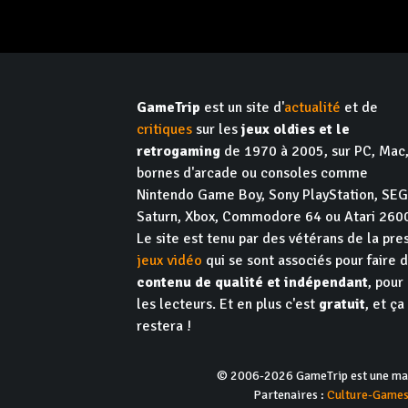
GameTrip
est un site d'
actualité
et de
critiques
sur les
jeux oldies et le
retrogaming
de 1970 à 2005, sur PC, Mac
bornes d'arcade ou consoles comme
Nintendo Game Boy, Sony PlayStation, SE
Saturn, Xbox, Commodore 64 ou Atari 260
Le site est tenu par des vétérans de la pre
jeux vidéo
qui se sont associés pour faire 
contenu de qualité et indépendant
, pour
les lecteurs. Et en plus c'est
gratuit
, et ça
restera !
© 2006-2026 GameTrip est une marq
Partenaires :
Culture-Game