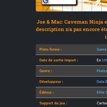
Joe & Mac: Caveman Ninja es
description n'a pas encore ét
i
Plate-forme :
Game
Date de sortie Import :
En
19
Genre :
Plate
Développeur :
Data 
Éditeur :
Elite 
Support du jeu :
Carto