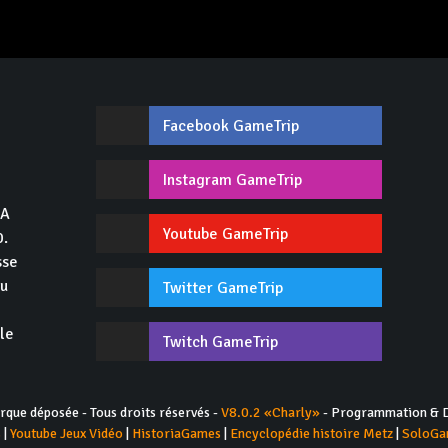
Facebook GameTrip
,
Instagram GameTrip
GA
Youtube GameTrip
0.
sse
du
Twitter GameTrip
 le
Twitch GameTrip
ue déposée - Tous droits réservés -
V8.0.2 «Charly»
- Programmation & D
s
|
Youtube Jeux Vidéo
|
HistoriaGames
|
Encyclopédie histoire Metz
|
SoloGa