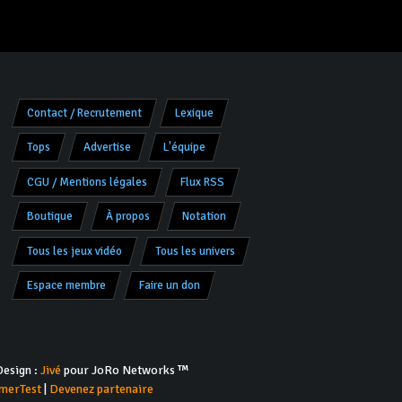
Contact / Recrutement
Lexique
Tops
Advertise
L'équipe
CGU / Mentions légales
Flux RSS
Boutique
À propos
Notation
Tous les jeux vidéo
Tous les univers
Espace membre
Faire un don
esign :
Jivé
pour JoRo Networks ™
merTest
|
Devenez partenaire