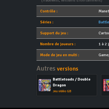
(Tradewest, Williams Entertainment)
Contrôle :
Manet
Séries :
Battl
Support du jeu :
Carto
Nombre de joueurs :
1 à 2 
Mode de jeu en multi :
Game
Autres
versions
Battletoads / Double
Dragon
Jeu vidéo GB