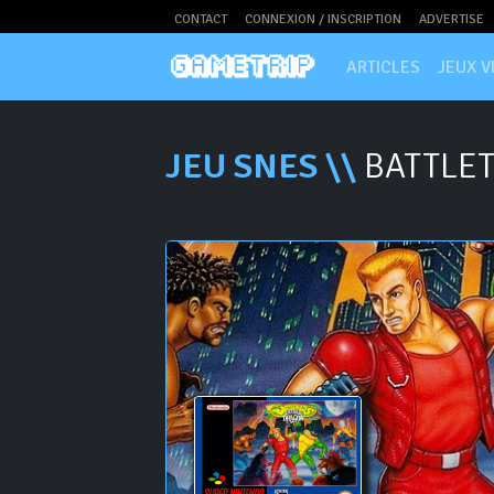
CONTACT
CONNEXION / INSCRIPTION
ADVERTISE
ARTICLES
JEUX V
JEU SNES \\
BATTLET