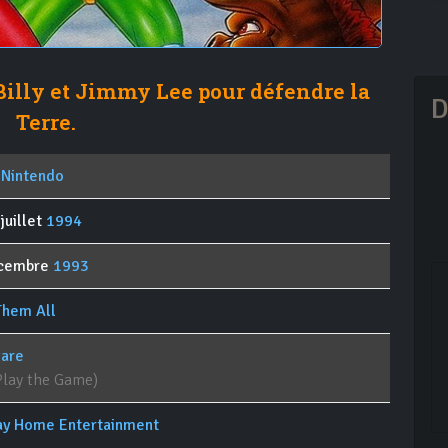
 Billy et Jimmy Lee pour défendre la
D
Terre.
 Nintendo
juillet
1994
écembre
1993
Them All
are
Play the Game)
y Home Entertainment