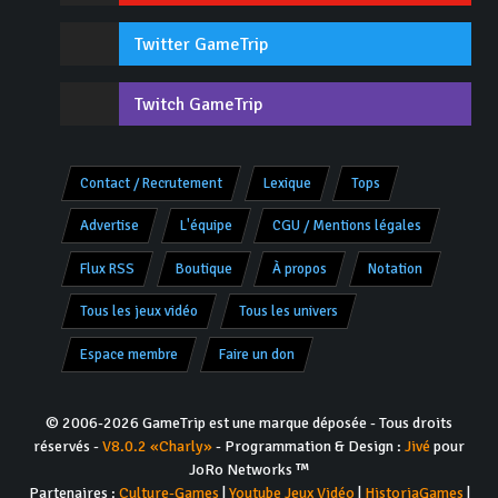
Twitter GameTrip
Twitch GameTrip
Contact / Recrutement
Lexique
Tops
Advertise
L'équipe
CGU / Mentions légales
Flux RSS
Boutique
À propos
Notation
Tous les jeux vidéo
Tous les univers
Espace membre
Faire un don
© 2006-2026 GameTrip est une marque déposée - Tous droits
réservés -
V8.0.2 «Charly»
- Programmation & Design :
Jivé
pour
JoRo Networks ™
Partenaires :
Culture-Games
|
Youtube Jeux Vidéo
|
HistoriaGames
|