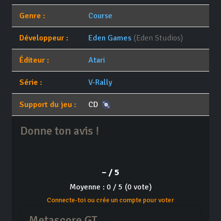
Genre :
Course
Développeur :
Eden Games
(Eden Studios)
Éditeur :
Atari
Série :
V-Rally
Support du jeu :
CD
Donne ton avis !
– / 5
Moyenne : 0 / 5 (0 vote)
Connecte-toi ou crée un compte pour voter
Metascore GT