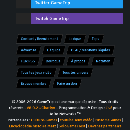
Twitter GameTrip
Twitch GameTrip
Contact / Recrutement
Lexique
Tops
Advertise
L'équipe
CGU / Mentions légales
Flux RSS
Boutique
À propos
Notation
Tous les jeux vidéo
Tous les univers
Espace membre
Faire un don
© 2006-2026 GameTrip est une marque déposée - Tous droits
réservés -
V8.0.2 «Charly»
- Programmation & Design :
Jivé
pour
JoRo Networks ™
Partenaires :
Culture-Games
|
Youtube Jeux Vidéo
|
HistoriaGames
|
Encyclopédie histoire Metz
|
SoloGamerTest
|
Devenez partenaire