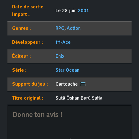
Date de sortie
Le 28 juin
2001
Import :
Genres :
RPG
,
Action
Développeur :
tri-Ace
Éditeur :
Enix
Série :
Star Ocean
Support du jeu :
Cartouche
Titre original :
Sutā Ōshan Burū Sufia
Donne ton avis !