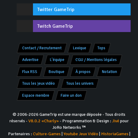
Twitter GameTrip
Twitch GameTrip
Contact / Recrutement
Lexique
Tops
Advertise
L'équipe
CGU / Mentions légales
Flux RSS
Boutique
À propos
Notation
Tous les jeux vidéo
Tous les univers
Espace membre
Faire un don
© 2006-2026 GameTrip est une marque déposée - Tous droits
réservés -
V8.0.2 «Charly»
- Programmation & Design :
Jivé
pour
JoRo Networks ™
Partenaires :
Culture-Games
|
Youtube Jeux Vidéo
|
HistoriaGames
|