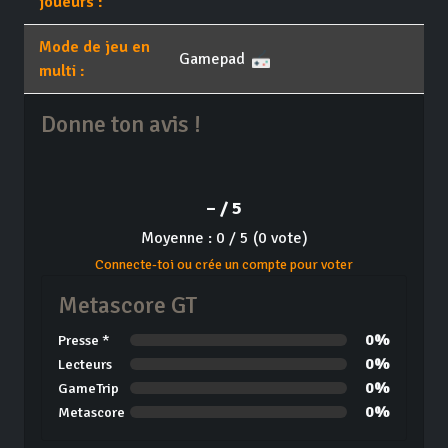
joueurs :
Mode de jeu en
Gamepad
multi :
Donne ton avis !
– / 5
Moyenne : 0 / 5 (0 vote)
Connecte-toi ou crée un compte pour voter
Metascore GT
0%
Presse *
0%
Lecteurs
0%
GameTrip
0%
Metascore