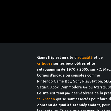
GameTrip
est un site d'
actualité
et de
critiques
sur les
jeux oldies et le
retrogaming
de 1970 à 2005, sur PC, Mac
bornes d'arcade ou consoles comme
Nintendo Game Boy, Sony PlayStation, SE
Saturn, Xbox, Commodore 64 ou Atari 260
Le site est tenu par des vétérans de la pre
jeux vidéo
qui se sont associés pour faire 
contenu de qualité et indépendant
, pour
les lecteurs. Et en plus c'est
gratuit
, et ça