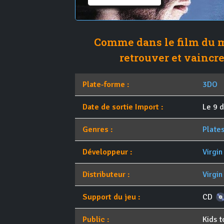
Comme dans le film du 
retrouver et vaincr
Plate-forme :
3DO
Date de sortie Import :
Le 9 
Genres :
Plate
Développeur :
Virgin
Distributeur :
Virgin
Support du jeu :
CD
Public :
Kids t