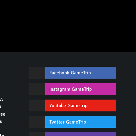
Facebook GameTrip
,
Instagram GameTrip
GA
Youtube GameTrip
0.
sse
du
Twitter GameTrip
 le