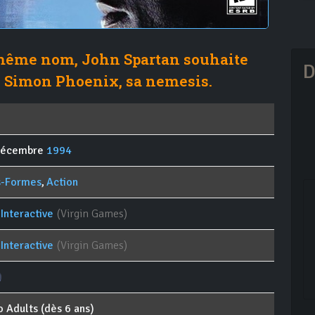
même nom, John Spartan souhaite
D
e Simon Phoenix, sa nemesis.
décembre
1994
s-Formes
,
Action
 Interactive
(Virgin Games)
 Interactive
(Virgin Games)
o Adults (dès 6 ans)