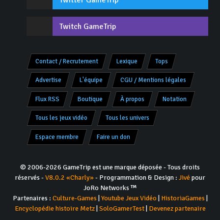
Twitter GameTrip
Twitch GameTrip
Contact / Recrutement
Lexique
Tops
Advertise
L'équipe
CGU / Mentions légales
Flux RSS
Boutique
À propos
Notation
Tous les jeux vidéo
Tous les univers
Espace membre
Faire un don
© 2006-2026 GameTrip est une marque déposée - Tous droits
réservés -
V8.0.2 «Charly»
- Programmation & Design :
Jivé
pour
JoRo Networks ™
Partenaires :
Culture-Games
|
Youtube Jeux Vidéo
|
HistoriaGames
|
Encyclopédie histoire Metz
|
SoloGamerTest
|
Devenez partenaire