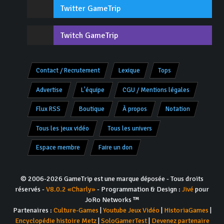
Twitter GameTrip
Twitch GameTrip
Contact / Recrutement
Lexique
Tops
Advertise
L'équipe
CGU / Mentions légales
Flux RSS
Boutique
À propos
Notation
Tous les jeux vidéo
Tous les univers
Espace membre
Faire un don
© 2006-2026 GameTrip est une marque déposée - Tous droits
réservés -
V8.0.2 «Charly»
- Programmation & Design :
Jivé
pour
JoRo Networks ™
Partenaires :
Culture-Games
|
Youtube Jeux Vidéo
|
HistoriaGames
|
Encyclopédie histoire Metz
|
SoloGamerTest
|
Devenez partenaire