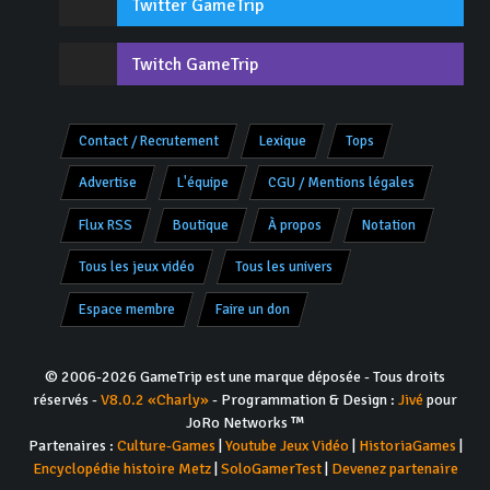
Twitter GameTrip
Twitch GameTrip
Contact / Recrutement
Lexique
Tops
Advertise
L'équipe
CGU / Mentions légales
Flux RSS
Boutique
À propos
Notation
Tous les jeux vidéo
Tous les univers
Espace membre
Faire un don
© 2006-2026 GameTrip est une marque déposée - Tous droits
réservés -
V8.0.2 «Charly»
- Programmation & Design :
Jivé
pour
JoRo Networks ™
Partenaires :
Culture-Games
|
Youtube Jeux Vidéo
|
HistoriaGames
|
Encyclopédie histoire Metz
|
SoloGamerTest
|
Devenez partenaire