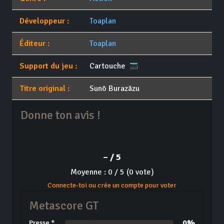
Développeur :
Toaplan
Éditeur :
Toaplan
Support du jeu :
Cartouche
Titre original :
Sunō Burazāzu
Donne ton avis !
– / 5
Moyenne : 0 / 5 (0 vote)
Connecte-toi ou crée un compte pour voter
Metascore GT
0%
Presse *