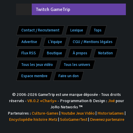
Twitch GameTrip
Contact / Recrutement
Lexique
Tops
Advertise
L'équipe
CGU / Mentions légales
Flux RSS
Boutique
À propos
Notation
Tous les jeux vidéo
Tous les univers
Espace membre
Faire un don
© 2006-2026 GameTrip est une marque déposée - Tous droits
réservés -
V8.0.2 «Charly»
- Programmation & Design :
Jivé
pour
JoRo Networks ™
Partenaires :
Culture-Games
|
Youtube Jeux Vidéo
|
HistoriaGames
|
Encyclopédie histoire Metz
|
SoloGamerTest
|
Devenez partenaire