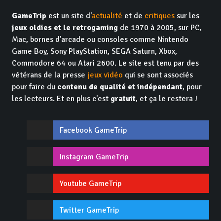
GameTrip
est un site d'
actualité
et de
critiques
sur les
jeux oldies et le retrogaming
de 1970 à 2005, sur PC,
Mac, bornes d'arcade ou consoles comme Nintendo
Game Boy, Sony PlayStation, SEGA Saturn, Xbox,
Commodore 64 ou Atari 2600. Le site est tenu par des
vétérans de la presse
jeux vidéo
qui se sont associés
pour faire du
contenu de qualité et indépendant
, pour
les lecteurs. Et en plus c'est
gratuit
, et ça le restera !
Facebook GameTrip
Instagram GameTrip
Youtube GameTrip
Twitter GameTrip