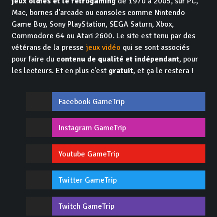
jeux oldies et le retrogaming
de 1970 à 2005, sur PC,
Mac, bornes d'arcade ou consoles comme Nintendo
Game Boy, Sony PlayStation, SEGA Saturn, Xbox,
Commodore 64 ou Atari 2600. Le site est tenu par des
vétérans de la presse
jeux vidéo
qui se sont associés
pour faire du
contenu de qualité et indépendant
, pour
les lecteurs. Et en plus c'est
gratuit
, et ça le restera !
Facebook GameTrip
Instagram GameTrip
Youtube GameTrip
Twitter GameTrip
Twitch GameTrip