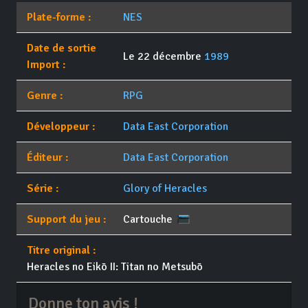
Plate-forme :
NES
Date de sortie
Le 22 décembre
1989
Import :
Genre :
RPG
Développeur :
Data East Corporation
Éditeur :
Data East Corporation
Série :
Glory of Heracles
Support du jeu :
Cartouche
Titre original :
Heracles no Eikō II: Titan no Metsubō
Donne ton avis !