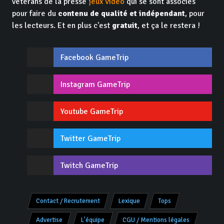
vétérans de la presse
jeux vidéo
qui se sont associés
pour faire du
contenu de qualité et indépendant
, pour
les lecteurs. Et en plus c'est
gratuit
, et ça le restera !
Facebook GameTrip
Instagram GameTrip
Youtube GameTrip
Twitter GameTrip
Twitch GameTrip
Contact / Recrutement
Lexique
Tops
Advertise
L'équipe
CGU / Mentions légales