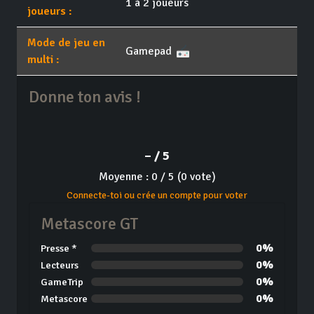
1 à 2 joueurs
joueurs :
Mode de jeu en
Gamepad
multi :
Donne ton avis !
– / 5
Moyenne : 0 / 5 (0 vote)
Connecte-toi ou crée un compte pour voter
Metascore GT
0%
Presse *
0%
Lecteurs
0%
GameTrip
0%
Metascore