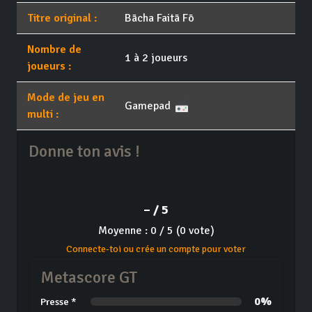
Titre original :
Bācha Faitā Fō
Nombre de
1 à 2 joueurs
joueurs :
Mode de jeu en
Gamepad
multi :
Donne ton avis !
– / 5
Moyenne : 0 / 5 (0 vote)
Connecte-toi ou crée un compte pour voter
Metascore GT
0%
Presse *