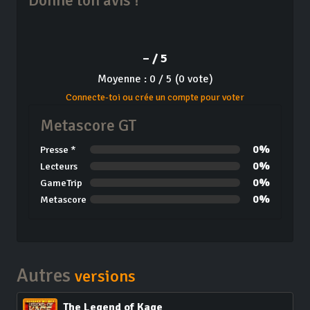
Donne ton avis !
– / 5
Moyenne : 0 / 5 (0 vote)
Connecte-toi ou crée un compte pour voter
Metascore GT
0%
Presse *
0%
Lecteurs
0%
GameTrip
0%
Metascore
Autres
versions
The Legend of Kage