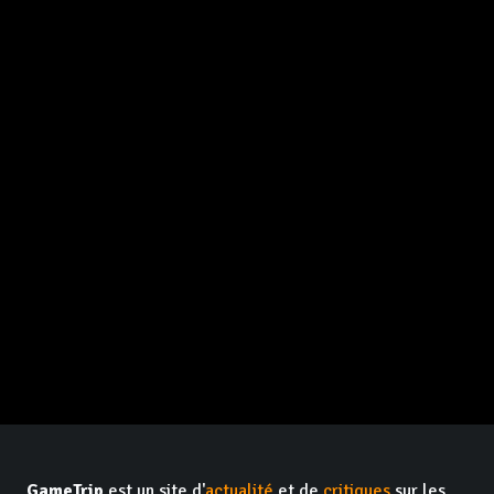
GameTrip
est un site d'
actualité
et de
critiques
sur les