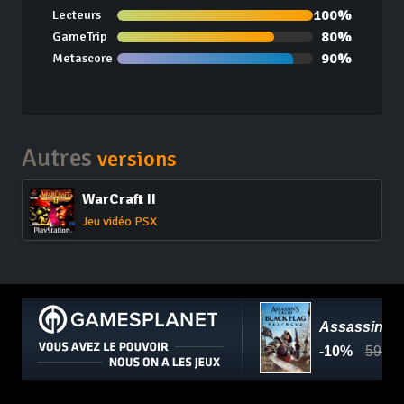
100%
Lecteurs
80%
GameTrip
90%
Metascore
Autres
versions
WarCraft II
Jeu vidéo PSX