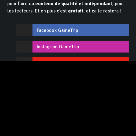
pour faire du
contenu de qualité et indépendant
, pour
les lecteurs. Et en plus c'est
gratuit
, et ça le restera !
Facebook GameTrip
Instagram GameTrip
Youtube GameTrip
Twitter GameTrip
Twitch GameTrip
Contact / Recrutement
Lexique
Tops
Advertise
L'équipe
CGU / Mentions légales