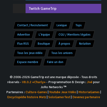
Twitch GameTrip
Contact / Recrutement
Lexique
Tops
Advertise
L'équipe
CGU / Mentions légales
Flux RSS
Boutique
À propos
Notation
Tous les jeux vidéo
Tous les univers
Espace membre
Faire un don
© 2006-2026 GameTrip est une marque déposée - Tous droits
réservés -
V8.0.2 «Charly»
- Programmation & Design :
Jivé
pour
JoRo Networks ™
Partenaires :
Culture-Games
|
Youtube Jeux Vidéo
|
HistoriaGames
|
Encyclopédie histoire Metz
|
SoloGamerTest
|
Devenez partenaire