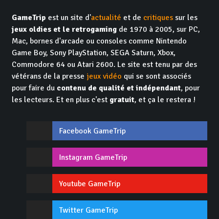
GameTrip
est un site d'
actualité
et de
critiques
sur les
jeux oldies et le retrogaming
de 1970 à 2005, sur PC,
Mac, bornes d'arcade ou consoles comme Nintendo
Game Boy, Sony PlayStation, SEGA Saturn, Xbox,
Commodore 64 ou Atari 2600. Le site est tenu par des
vétérans de la presse
jeux vidéo
qui se sont associés
pour faire du
contenu de qualité et indépendant
, pour
les lecteurs. Et en plus c'est
gratuit
, et ça le restera !
Facebook GameTrip
Instagram GameTrip
Youtube GameTrip
Twitter GameTrip