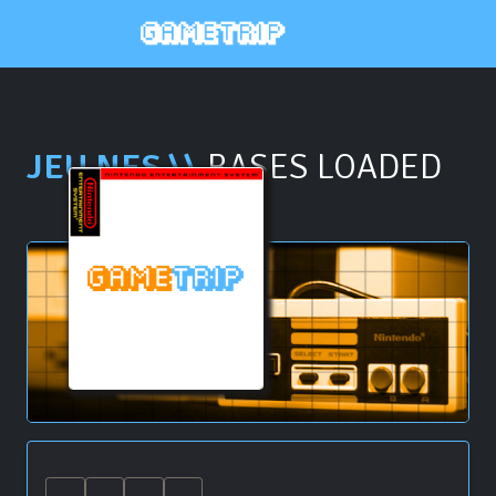
JEU NES \\
BASES LOADED