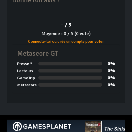
Donne ton avis !
– / 5
Moyenne : 0 / 5 (0 vote)
Connecte-toi ou crée un compte pour voter
Metascore GT
0%
Presse *
0%
Lecteurs
0%
GameTrip
0%
Metascore