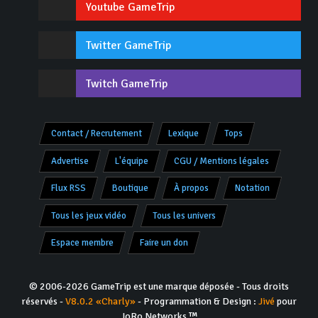
Youtube GameTrip
Twitter GameTrip
Twitch GameTrip
Contact / Recrutement
Lexique
Tops
Advertise
L'équipe
CGU / Mentions légales
Flux RSS
Boutique
À propos
Notation
Tous les jeux vidéo
Tous les univers
Espace membre
Faire un don
© 2006-2026 GameTrip est une marque déposée - Tous droits
réservés -
V8.0.2 «Charly»
- Programmation & Design :
Jivé
pour
JoRo Networks ™