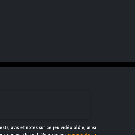
ests, avis et notes sur ce jeu vidéo oldie, ainsi
oms connus : Ishar 1. Vous pouvez
commenter et