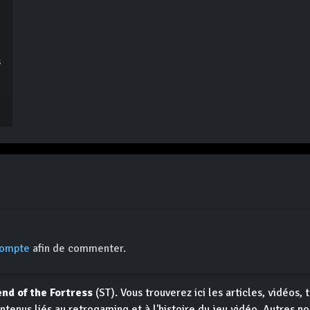
s
compte
afin de commenter.
end of the Fortress
(ST). Vous trouverez ici les articles, vidéos, t
ntenus liés au retrogaming et à l'histoire du jeu vidéo. Autres n