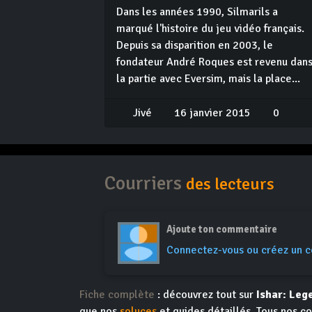
Dans les années 1990, Silmarils a
marqué l'histoire du jeu vidéo français.
Depuis sa disparition en 2003, le
fondateur André Roques est revenu dan
la partie avec Eversim, mais la place...
Jivé
16 janvier 2015
0
Courriers
des lecteurs
Ajoute ton commentaire
Connectez-vous ou créez un 
Fiche complète
: découvrez tout sur
Ishar: Leg
que nos
soluces
et guides détaillés. Tous nos co