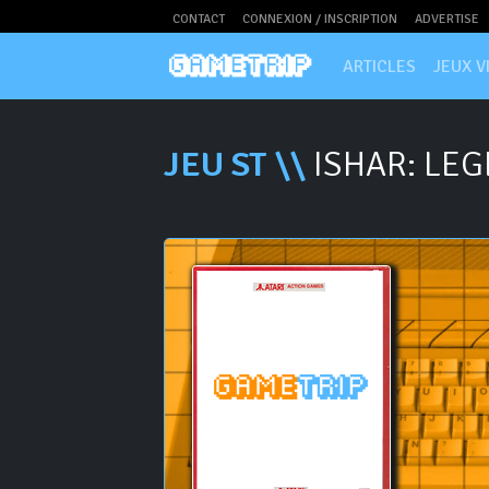
CONTACT
CONNEXION / INSCRIPTION
ADVERTISE
ARTICLES
JEUX V
JEU ST \\
ISHAR: LEG