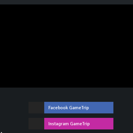
Facebook GameTrip
,
Instagram GameTrip