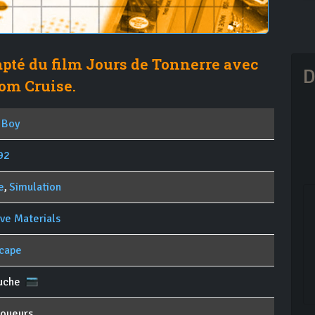
pté du film Jours de Tonnerre avec
D
om Cruise.
 Boy
92
e
,
Simulation
ive Materials
cape
uche
joueurs