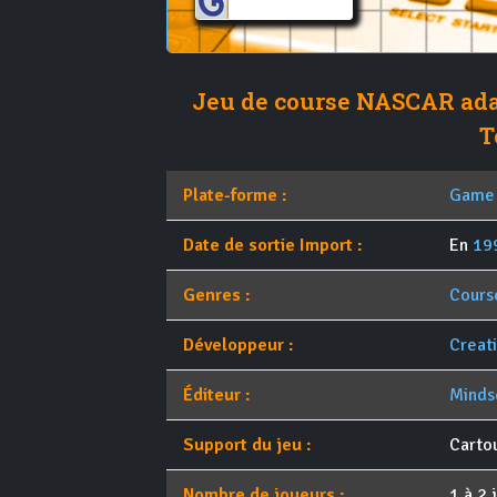
Jeu de course NASCAR ada
T
Plate-forme :
Game
Date de sortie Import :
En
19
Genres :
Cours
Développeur :
Creat
Éditeur :
Minds
Support du jeu :
Carto
Nombre de joueurs :
1 à 2 