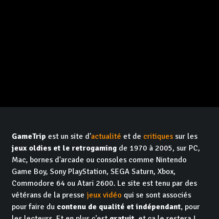
GameTrip
est un site d'
actualité
et de
critiques
sur les
jeux oldies et le retrogaming
de 1970 à 2005, sur PC,
Mac, bornes d'arcade ou consoles comme Nintendo
Game Boy, Sony PlayStation, SEGA Saturn, Xbox,
Commodore 64 ou Atari 2600. Le site est tenu par des
vétérans de la presse
jeux vidéo
qui se sont associés
pour faire du
contenu de qualité et indépendant
, pour
les lecteurs. Et en plus c'est
gratuit
, et ça le restera !