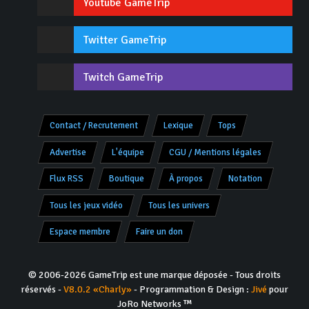
Youtube GameTrip
Twitter GameTrip
Twitch GameTrip
Contact / Recrutement
Lexique
Tops
Advertise
L'équipe
CGU / Mentions légales
Flux RSS
Boutique
À propos
Notation
Tous les jeux vidéo
Tous les univers
Espace membre
Faire un don
© 2006-2026 GameTrip est une marque déposée - Tous droits
réservés -
V8.0.2 «Charly»
- Programmation & Design :
Jivé
pour
JoRo Networks ™